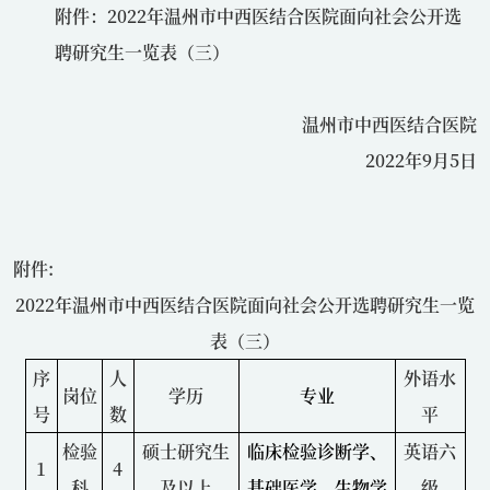
附件：
2022
年温州市中西医结合医院面向社会公开选
聘研究生一览表（三）
温州市中西医结合医院
2022年
9
月
5
日
附件
:
2022
年温州市中西医结合医院面向社会公开选聘研究生一览
表（三）
序
人
外语水
岗位
学历
专业
号
数
平
检验
硕士研究生
临床检验诊断学、
英语六
1
4
科
及以上
基础医学、生物学
级