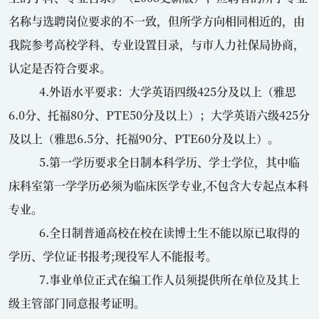
名称与选聘岗位要求的不一致，但所学方向相同相近的，由
我院参考高校学科、专业设置目录，与市人力社保局协商，
认定是否符合要求。
4.外语水平要求：大学英语四级
425
分及以上（雅思
6.0
分、托福
80
分、
PTE50
分及以上）；大学英语六级
425
分
及以上（雅思
6.5
分、托福
90
分、
PTE60
分及以上）。
5.第一学历要求全日制本科学历、学士学位，其中临
床科室第一学学历必须为临床医学专业
,
不包含大专起点本科
专业。
6.全日制普通高校在校在读博士生不能以原已取得的
学历、学位证书报考
;
现役军人不能报考。
7.事业单位正式在编工作人员须提供所在单位及其上
级主管部门同意报考证明。