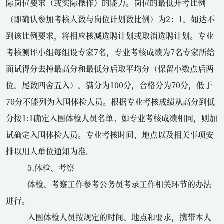
际岗位要求（或实际操作）的能力。岗位的最低开考比例
（即确认参加考核人数与岗位计划数比例）为
2
：
1
，如达不
到该比例要求，将相应核减选聘计划或取消选聘计划。专业
考核测评小组每组设专家
7
名，专业考核成绩为
7
名专家所给
面试得分去掉最高分和最低分后取平均分（保留小数点后两
位，尾数四舍五入），满分为
100
分，合格分为
70
分，低于
70
分不能列为入围体检人员。根据专业考核成绩从高分到低
分按
1:1
确定入围体检人员名单。如专业考核成绩相同，则加
试确定入围体检人员。专业考核时间、地点以及相关事项安
排以用人单位通知为准。
5.体检、考察
体检、考察工作参考公务员考录工作相关环节的办法
进行。
入围体检人员按规定的时间、地点和要求，携带本人