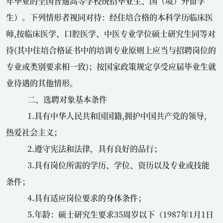
年毕业的全国普通高等学校统招毕业生、国（境）外留学
生）。下列情形者视同对待：经住培合格的本科学历临床医
师
,
按临床医学、口腔医学、中医专业学位硕士研究生同等对
待
(
其中住培合格证书中的培训专业原则上应当与招聘岗位的
专业或类别要求相一致
)
；按国家政策规定享受应届毕业生就
业待遇的其他情形。
二、选聘对象基本条件
1.具有中华人民共和国国籍
,
拥护中国共产党的领导，
热爱社会主义；
2.遵守宪法和法律，具有良好的品行；
3.具有岗位所需的学历、学位、资历以及专业或技能
条件；
4.具有适应岗位要求的身体条件；
5.年龄：硕士研究生要求
35
周岁以下（
1987
年
1
月
1
日