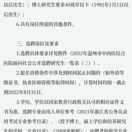
以后出生）；博士研究生要求
40
周岁以下（
1982
年
1
月
1
日以
后出生）；
6.具有岗位所需的其他条件。
三、选聘岗位及要求
1.选聘具体要求详见附件《
2022
年温州市中西医结合
医院面向社会公开选聘研究生一览表（三）》。
2.报名资格条件中涉及到时间起止问题的（如外语等
级证书，执业医师资格等取得时间），计算时间均统一截止
到
2022
年
8
月
31
日。
3.学历、学位以国家教育行政机关认可的相应证件文
书为准。选聘专业由用人单位参考《
2021
年浙江省公务员录
用考试专业参考目录》、《授予博士、硕士学位和培养研究
生的学科、专业目录》（
2008
更新版）；应聘者的所学专业