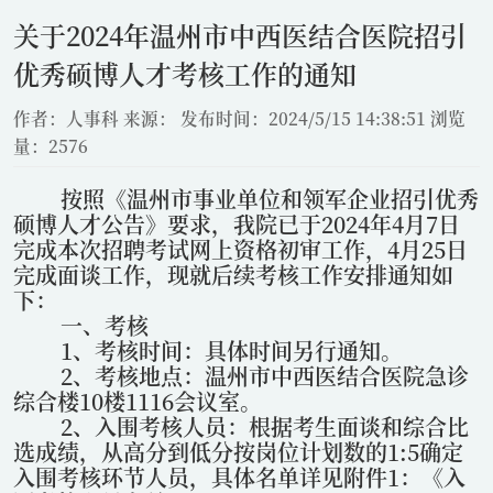
关于2024年温州市中西医结合医院招引
优秀硕博人才考核工作的通知
作者：人事科
来源：
发布时间：2024/5/15 14:38:51
浏览
量：2576
按照《温州市事业单位和领军企业招引优秀
硕博人才公告》要求，我院已于
2024
年
4
月
7
日
完成本次招聘考试网上资格初审工作，
4
月
25
日
完成面谈工作，现就后续考核工作安排通知如
下：
一、考核
1
、考核时间：具体时间另行通知。
2
、考核地点：温州市中西医结合医院急诊
综合楼
10
楼
1116
会议室。
2
、入围考核人员：根据考生面谈和综合比
选成绩，从高分到低分按岗位计划数的
1:5
确定
入围考核环节人员，具体名单详见附件
1
：《入