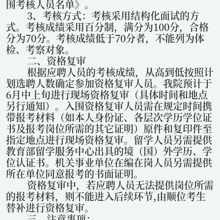
围考核人员名单》。
3
、考核方式：考核采用结构化面试的方
式。考核成绩采用百分制，满分为
100
分，合格
分为
70
分。考核成绩低于
70
分者，不能列为体
检、考察对象。
二、资格复审
根据应聘人员的考核成绩，从高到低按照计
划选聘人数确定参加资格复审人员。我院预计于
6
月中上旬进行现场资格复审（具体时间和地点
另行通知）。入围资格复审人员需在规定时间携
带报考材料（如本人身份证、各层次学历学位证
书及报考岗位所需的其它证明）原件和复印件至
指定地点进行现场资格复审。留学人员另需提供
教育部留学服务中心出具的境（国）外学历、学
位认证书。机关事业单位在编在岗人员另需提供
所在单位同意报考的书面证明。
资格复审中，若应聘人员无法提供岗位所需
的报考材料，则不能进入后续环节
,
由顺位考生
替补进行资格复审。
三、注意事项：