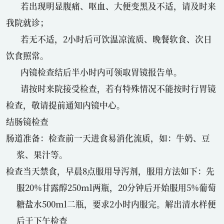
若出现明显腹痛、呕血、大便变黑及不适，请及时来
我院就诊；
若无不适，2小时后可饮温凉流质、晚餐软食、次日
饮食照常。
内镜检查结后半小时内可领取胃镜报告单。
请按时来院接受检查，若有特殊情况不能按时行胃镜
检查，敬请提前通知内镜中心。
结肠镜检查
肠道准备：检查前一天进食易消化流质，如：牛奶、豆
浆、果汁等。
检查当天禁食，早晨8点服用导泻剂，服用方法如下：先
服20%甘露醇250ml两瓶，20分钟后开始服用5%葡萄
糖盐水500ml二瓶，要求2小时内服完。解出清水样便
后于下午检查